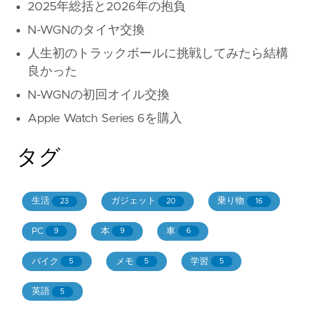
2025年総括と2026年の抱負
N-WGNのタイヤ交換
人生初のトラックボールに挑戦してみたら結構
良かった
N-WGNの初回オイル交換
Apple Watch Series 6を購入
タグ
生活
ガジェット
乗り物
23
20
16
PC
本
車
9
9
6
バイク
メモ
学習
5
5
5
英語
5