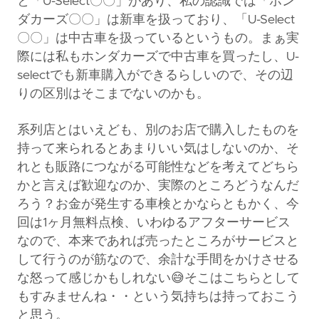
と「U-Select〇〇」があり、私の認識では「ホン
ダカーズ〇〇」は新車を扱っており、「U-Select
〇〇」は中古車を扱っているというもの。まぁ実
際には私もホンダカーズで中古車を買ったし、U-
selectでも新車購入ができるらしいので、その辺
りの区別はそこまでないのかも。
系列店とはいえども、別のお店で購入したものを
持って来られるとあまりいい気はしないのか、そ
れとも販路につながる可能性などを考えてどちら
かと言えば歓迎なのか、実際のところどうなんだ
ろう？お金が発生する車検とかならともかく、今
回は1ヶ月無料点検、いわゆるアフターサービス
なので、本来であれば売ったところがサービスと
して行うのが筋なので、余計な手間をかけさせる
な怒って感じかもしれない😅そこはこちらとして
もすみませんね・・という気持ちは持っておこう
と思う。