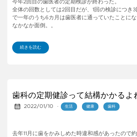
今年2回目の歯医者の定期検診が終わった。
全体の回数としては2回目だが、1回の検診につき
で一年のうち6カ月は歯医者に通っていたことにな
なかなか面倒。。
続きを読む
歯科の定期健診って結構かかるよ
2022/01/10
·
生活
健康
歯科
去年11月に歯をかみしめた時違和感があったので