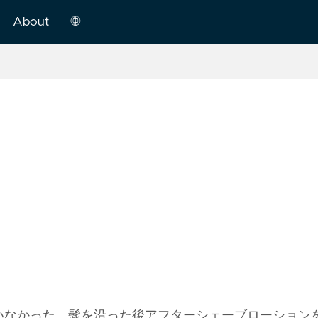
About
🌐
m
日
本
語
English
中
文
いなかった。髭を沿った後アフターシェーブローション