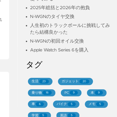
2025年総括と2026年の抱負
N-WGNのタイヤ交換
れ
人生初のトラックボールに挑戦してみ
たら結構良かった
N-WGNの初回オイル交換
Apple Watch Series 6を購入
タグ
生活
ガジェット
23
20
乗り物
PC
本
16
9
9
車
バイク
メモ
6
5
5
学習
英語
5
5