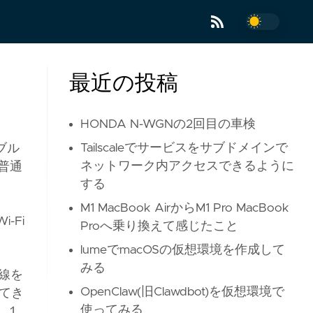
最近の投稿
HONDA N-WGNの2回目の車検
Tailscaleでサービスをサブドメインで
ブル
ネットワーク内アクセスできるように
普通
する
M1 MacBook AirからM1 Pro MacBook
-Fi
Proへ乗り換えて感じたこと
lumeでmacOSの仮想環境を作成して
みる
線を
OpenClaw(旧Clawdbot)を仮想環境で
てき
使ってみる
。１