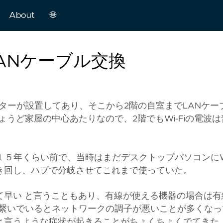
About
🌐
m
日
ANケーブル交換
本
語
English
ルーターが設置してあり、そこから2階の自室までLANケー
ょうど家屋の中心あたりなので、2階でもWi-Fiの電波は
中
文
５年くらい前で、当時はまだデスクトップパソコンにWi
き回し、ハブで分岐させてこれまで使っていた。
て早い と言うこともあり、有線が使える機器の場合は有
で繋いでいるとネットワークの調子が悪いことが多くなっ
と言うような症状が起きることがちょくちょくでてきた