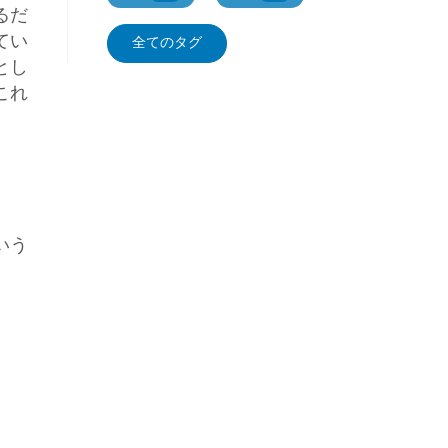
るだ
てい
全てのタグ
とし
これ
いう