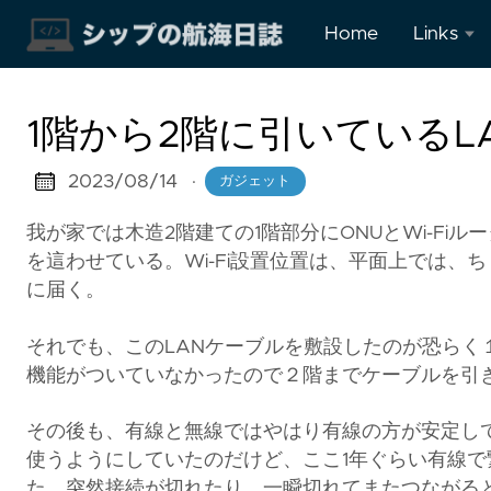
Home
Links
Instagra
1階から2階に引いているL
2023/08/14
·
ガジェット
我が家では木造2階建ての1階部分にONUとWi-Fi
を這わせている。Wi-Fi設置位置は、平面上では、ち
に届く。
それでも、このLANケーブルを敷設したのが恐らく１
機能がついていなかったので２階までケーブルを引
その後も、有線と無線ではやはり有線の方が安定し
使うようにしていたのだけど、ここ1年ぐらい有線
た。突然接続が切れたり、一瞬切れてまたつながる