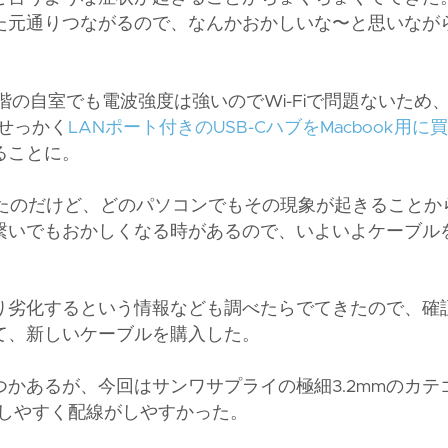
た元通りつながるので、なんかおかしいな〜と思いなが
2階の自室でも電波強度は強いのでWi-Fiで問題ないため
、せっかく
LANポート付きのUSB-CハブをMacbook用に
ることに。
っていたのだけど、どのパソコンでもその現象が起きることか
繋いでもおかしくなる時があるので、いよいよケーブル
り劣化するという情報なども調べたらでてきたので、確
て、新しいケーブルを購入した。
かあるが、今回はサンワサプライの極細3.2mmのカテ
がしやすく配線がしやすかった。