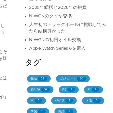
らだ
2025年総括と2026年の抱負
N-WGNのタイヤ交換
人生初のトラックボールに挑戦してみ
、し
たら結構良かった
買っ
N-WGNの初回オイル交換
Apple Watch Series 6を購入
らそ
を疑
タグ
証は
生活
ガジェット
23
20
乗り物
PC
本
16
9
9
ゴリ
車
バイク
メモ
6
5
5
学習
英語
5
5