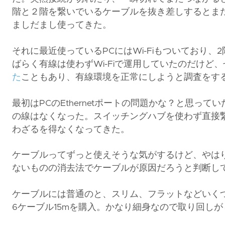
階と２階を繋いでいるケーブルを抜き差しするとま
ましだまし使ってきた。
それに最近使っているPCにはWi-Fiもついており、
ばらく有線は使わずWi-Fiで運用していたのだけど
た
こともあり、有線環境を正常にしようと調査をす
最初はPCのEthernetポートの問題かな？と思
の線はなくなった。スイッチングハブを使わず直接
わざるを得なくなってきた。
ケーブルってずっと使えそうな気がするけど、やは
ないものの消去法でケーブルが原因だろうと判断し
ケーブルには普通のと、スリム、フラットなどいくつ
6ケーブル15mを購入。かなり細身なので取り回し